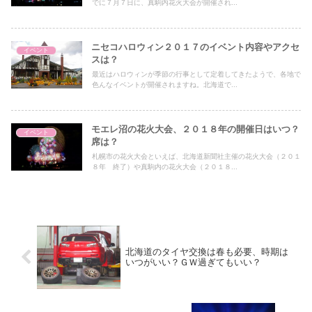
でに７月７日に、真駒内花火大会が開催され...
ニセコハロウィン２０１７のイベント内容やアクセ
イベント
スは？
最近はハロウィンが季節の行事として定着してきたようで、各地で
色んなイベントが開催されますね。北海道で...
モエレ沼の花火大会、２０１８年の開催日はいつ？
イベント
席は？
札幌市の花火大会といえば、北海道新聞社主催の花火大会（２０１
８年 終了）や真駒内の花火大会（２０１８...
北海道のタイヤ交換は春も必要、時期は
いつがいい？ＧＷ過ぎてもいい？