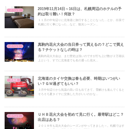
2019年11月14日～16日は、札幌周辺のホテルの予
イベント
約は取り難い！何故？
１１月の中旬辺りに北海道に旅行することになった…とか、出張で
札幌に行く事になった…など、観光シーズン...
真駒内花火大会の当日券って買えるの？どこで買え
イベント
る？チケットなしの時は？
真駒内花火大会は、まだ歴史は浅いのですが打ち上げ数が２万発以
上という、すでに北海道でも名の通った花火...
北海道のタイヤ交換は春も必要、時期はいつがい
北海道
い？ＧＷ過ぎてもいい？
３月中旬辺りから気温の高い日も出てきて、雪解けも進んでくると
そろそろ夏タイヤに交換した方がいいのかな...
ＵＨＢ花火大会を初めて見に行く。最寄駅はどこ？
イベント
出店はある？
２０１８年も花火大会のシーズンがやってきました～。札幌ではす