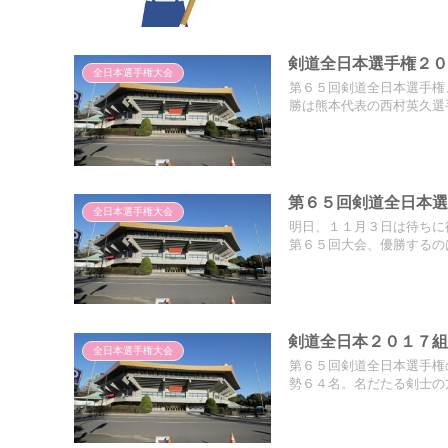
剣道全日本選手権２
全日本選手権大会
第６５回剣道全日本選手権
勝は熊本代表の西村英久選手
第６５回剣道全日本選
全日本選手権大会
明日、１１月３日は待ちに
第６５回大会、優勝するのは
剣道全日本２０１７
全日本選手権大会
第６５回剣道全日本選手権
勢６４名。名だたる剣士の方