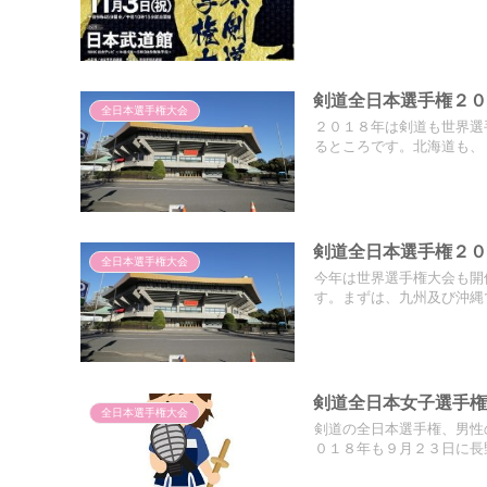
剣道全日本選手権２
全日本選手権大会
２０１８年は剣道も世界選
るところです。北海道も、７
剣道全日本選手権２
全日本選手権大会
今年は世界選手権大会も開
す。まずは、九州及び沖縄で
剣道全日本女子選手
全日本選手権大会
剣道の全日本選手権、男性
０１８年も９月２３日に長野