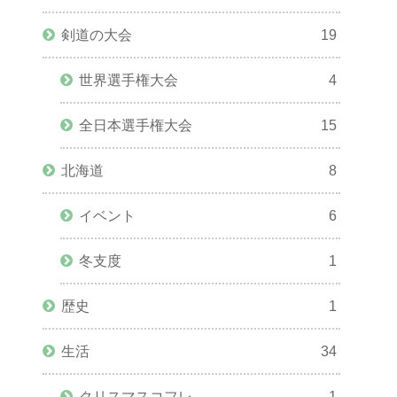
剣道の大会
19
世界選手権大会
4
全日本選手権大会
15
北海道
8
イベント
6
冬支度
1
歴史
1
生活
34
クリスマスコフレ
1