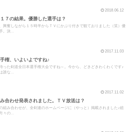
2018.06.12
０１７の結果。優勝した選手は？
、興奮しながら１５時半からＴＶにかぶり付きで観ておりました（笑）優
。決...
2017.11.03
手権、いよいよですね♪
待った剣道全日本選手権大会ですね～。今から、どきどきわくわくです♪
誰な...
2017.11.02
組み合わせ発表されました。ＴＶ放送は？
の組み合わせが、全剣連のホームページに（やっと）掲載されました♪総
々の...