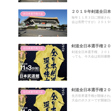
２０１９年剣道全日
全日本選手権大会
毎年１１月３日に開催され
会は長野ですが）２０１９年
剣道全日本選手権２
全日本選手権大会
剣道全日本選手権、２０１
っても、今大会は前回優勝し
剣道全日本選手権２
全日本選手権大会
先月世界選手権が開催され
大会のポスターです開催日の