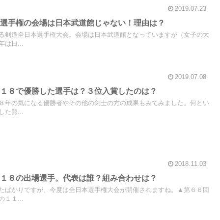
2019.07.23
本選手権の会場は日本武道館じゃない！理由は？
る剣道全日本選手権大会。会場は日本武道館となっていますが（女子の大
は日...
2019.07.08
０１８で優勝した選手は？３位入賞したのは？
８年の気になる優勝者やその他の剣士の方の成果もみてみました。何とい
た熊...
2018.11.03
０１８の出場選手。代表は誰？組み合わせは？
たばかりですが、今度は全日本選手権大会が開催されますね。▲第６６回
１１...