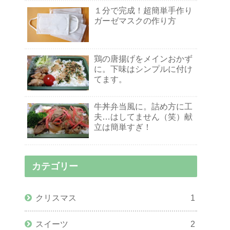
１分で完成！超簡単手作り
ガーゼマスクの作り方
鶏の唐揚げをメインおかず
に。下味はシンプルに付け
てます。
牛丼弁当風に。詰め方に工
夫…はしてません（笑）献
立は簡単すぎ！
カテゴリー
クリスマス
1
スイーツ
2