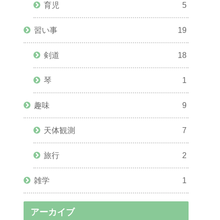
育児
5
習い事
19
剣道
18
琴
1
趣味
9
天体観測
7
旅行
2
雑学
1
アーカイブ