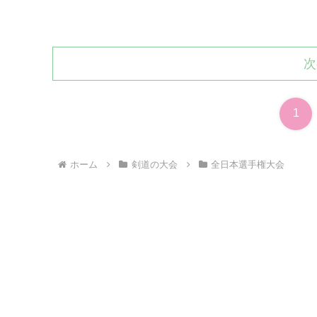
次
1
ホーム
剣道の大会
全日本選手権大会