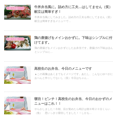
牛丼弁当風に。詰め方に工夫…はしてません（笑）
日々のお弁当
献立は簡単すぎ！
牛丼弁当風にしてみました。詰め方の工夫も特にしてません（笑）
献立は簡単すぎるメニューで…
鶏の唐揚げをメインおかずに。下味はシンプルに付
日々のお弁当
けてます。
鶏の唐揚げをメインおかずにしたお弁当です。唐揚げの下味はほん
とシンプルに…
高校生のお弁当、今日のメニューです
日々のお弁当
▲この画像はあくまでもイメージです。あたし、こんなにゆーがに
おべんと作りしてないし（笑）今日はちゃん...
寝坊！ピンチ！高校生のお弁当、今日のおかずのメ
日々のお弁当
ニューはこれ！！
やらかしました！今朝、目が覚めたら時計は朝６時２０分くらい
（焦） 思いっきり寝坊してました！！しかも...